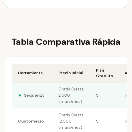
Tabla Comparativa Rápida
Plan
Herramienta
Precio Inicial
Aut
Gratuito
Gratis (hasta
★
Sequenzy
2,500
Sí
✅ A
emails/mes)
Gratis (hasta
Customer.io
12,000
Sí
✅ A
emails/mes)