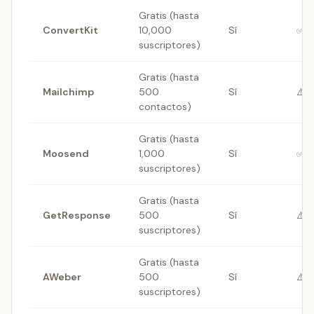
Gratis (hasta
ConvertKit
10,000
Sí
✅ I
suscriptores)
Gratis (hasta
Mailchimp
500
Sí
⚠️ 
contactos)
Gratis (hasta
Moosend
1,000
Sí
✅ I
suscriptores)
Gratis (hasta
GetResponse
500
Sí
⚠️ 
suscriptores)
Gratis (hasta
AWeber
500
Sí
⚠️ 
suscriptores)