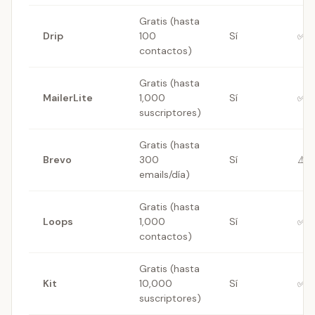
Gratis (hasta
Drip
100
Sí
✅ A
contactos)
Gratis (hasta
MailerLite
1,000
Sí
✅ I
suscriptores)
Gratis (hasta
Brevo
300
Sí
⚠️ 
emails/día)
Gratis (hasta
Loops
1,000
Sí
✅ A
contactos)
Gratis (hasta
Kit
10,000
Sí
✅ I
suscriptores)