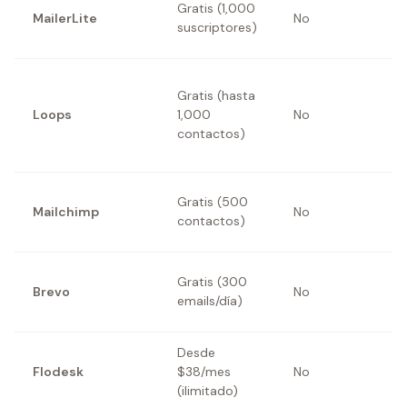
Gratis (1,000
MailerLite
No
i
suscriptores)
b
E
Gratis (hasta
t
Loops
1,000
No
m
contactos)
p
C
Gratis (500
Mailchimp
No
e
contactos)
a
E
Gratis (300
Brevo
No
c
emails/día)
a
Desde
D
Flodesk
$38/mes
No
p
(ilimitado)
m