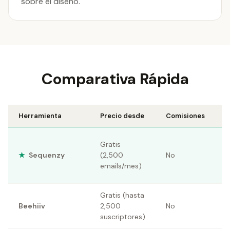
sobre el diseño.
Comparativa Rápida
Herramienta
Precio desde
Comisiones
A
C
Gratis
i
★
Sequenzy
(2,500
No
c
emails/mes)
a
Gratis (hasta
H
Beehiiv
2,500
No
c
suscriptores)
a