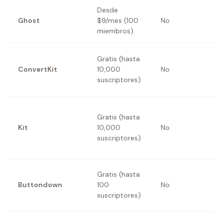
Desde
C
Ghost
$9/mes (100
No
p
miembros)
d
A
Gratis (hasta
v
ConvertKit
10,000
No
c
suscriptores)
s
Gratis (hasta
E
Kit
10,000
No
n
suscriptores)
t
Gratis (hasta
E
Buttondown
100
No
n
suscriptores)
t
E