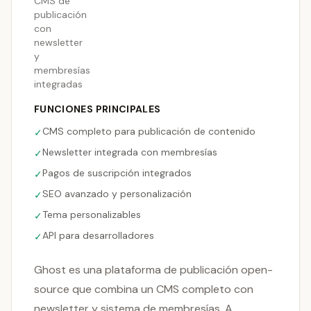
CMS de
publicación
con
newsletter
y
membresías
integradas
FUNCIONES PRINCIPALES
CMS completo para publicación de contenido
✓
Newsletter integrada con membresías
✓
Pagos de suscripción integrados
✓
SEO avanzado y personalización
✓
Tema personalizables
✓
API para desarrolladores
✓
Ghost es una plataforma de publicación open-
source que combina un CMS completo con
newsletter y sistema de membresías. A