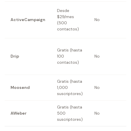
Desde
C
$29/mes
ActiveCampaign
No
a
(500
v
contactos)
A
Gratis (hasta
b
Drip
100
No
c
contactos)
d
Gratis (hasta
C
Moosend
1,000
No
a
suscriptores)
v
Gratis (hasta
C
AWeber
500
No
e
suscriptores)
p