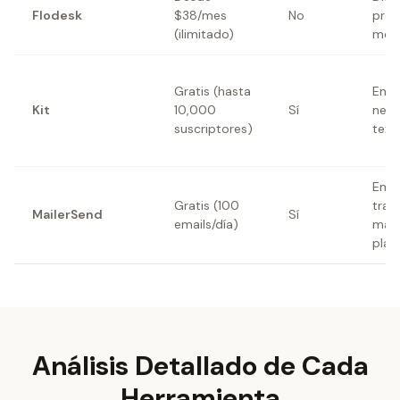
Flodesk
$38/mes
No
pre
(ilimitado)
mod
Gratis (hasta
Enfo
Kit
10,000
Sí
news
suscriptores)
text
Emai
Gratis (100
tran
MailerSend
Sí
emails/día)
mark
plat
Análisis Detallado de Cada
Herramienta