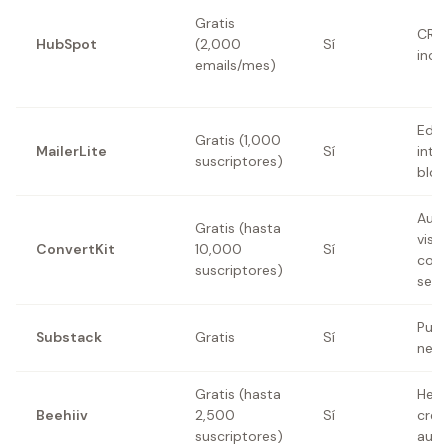
Gratis
CRM
HubSpot
(2,000
Sí
inclu
emails/mes)
Edit
Gratis (1,000
MailerLite
Sí
intu
suscriptores)
bloq
Auto
Gratis (hasta
visu
ConvertKit
10,000
Sí
cons
suscriptores)
secu
Publ
Substack
Gratis
Sí
news
Gratis (hasta
Herr
Beehiiv
2,500
Sí
crec
suscriptores)
audi