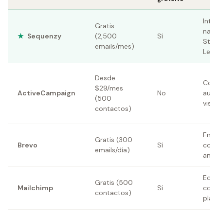
Inte
Gratis
nati
★
Sequenzy
(2,500
Sí
Stri
emails/mes)
Lem
Desde
Cons
$29/mes
ActiveCampaign
No
auto
(500
visu
contactos)
Emai
Gratis (300
Brevo
Sí
con 
emails/día)
and
Edit
Gratis (500
Mailchimp
Sí
con
contactos)
plant