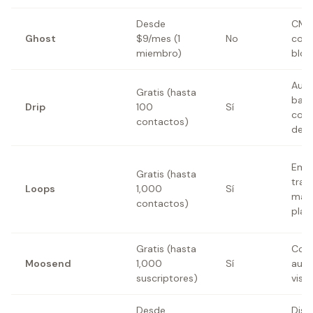
Desde
CMS
Ghost
$9/mes (1
No
con 
miembro)
blog
Auto
Gratis (hasta
basa
Drip
100
Sí
com
contactos)
de 
Emai
Gratis (hasta
tran
Loops
1,000
Sí
mark
contactos)
plat
Gratis (hasta
Cons
Moosend
1,000
Sí
auto
suscriptores)
visua
Desde
Dise