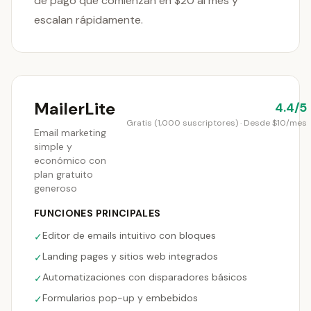
de pago que comienzan en $20 al mes y
escalan rápidamente.
MailerLite
4.4/5
Gratis (1,000 suscriptores) · Desde $10/mes
Email marketing
simple y
económico con
plan gratuito
generoso
FUNCIONES PRINCIPALES
Editor de emails intuitivo con bloques
✓
Landing pages y sitios web integrados
✓
Automatizaciones con disparadores básicos
✓
Formularios pop-up y embebidos
✓