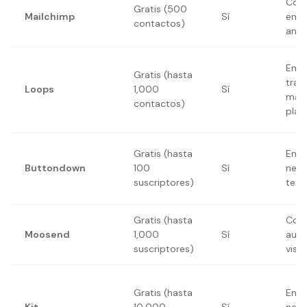
Cons
Gratis (500
Mailchimp
Sí
emai
contactos)
and
Emai
Gratis (hasta
tran
Loops
1,000
Sí
mark
contactos)
plat
Gratis (hasta
Enfo
Buttondown
100
Sí
news
suscriptores)
text
Gratis (hasta
Cons
Moosend
1,000
Sí
auto
suscriptores)
visua
Gratis (hasta
Enfo