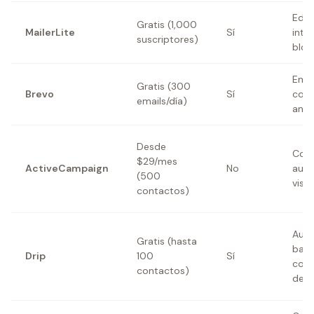
Edit
Gratis (1,000
MailerLite
Sí
intu
suscriptores)
bloq
Emai
Gratis (300
Brevo
Sí
con 
emails/día)
and
Desde
Cons
$29/mes
ActiveCampaign
No
auto
(500
visu
contactos)
Auto
Gratis (hasta
basa
Drip
100
Sí
com
contactos)
de 