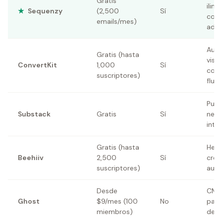
Gratis
ilimi
★
Sequenzy
(2,500
Sí
cost
emails/mes)
adic
Auto
Gratis (hasta
visu
ConvertKit
1,000
Sí
cons
suscriptores)
flujo
Publ
Substack
Gratis
Sí
news
inte
Gratis (hasta
Herr
Beehiiv
2,500
Sí
crec
suscriptores)
audi
Desde
CMS
Ghost
$9/mes (100
No
para
miembros)
de c