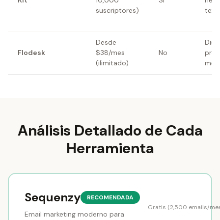
Kit
10,000
Sí
news
suscriptores)
text
Desde
Dise
Flodesk
$38/mes
No
pre
(ilimitado)
mod
Análisis Detallado de Cada
Herramienta
Sequenzy
RECOMENDADA
Gratis (2,500 emails/me
Email marketing moderno para