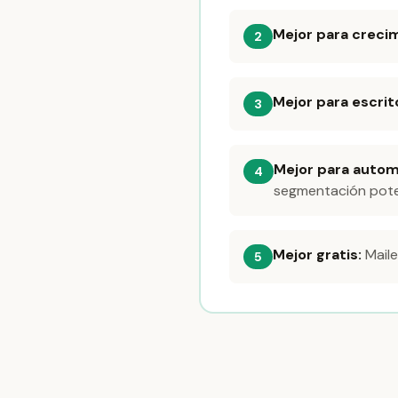
Mejor para creci
2
Mejor para escrit
3
Mejor para autom
4
segmentación pote
Mejor gratis:
Mail
5