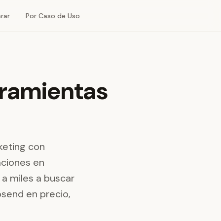
rar
Por Caso de Uso
rramientas
keting con
aciones en
 a miles a buscar
osend en precio,