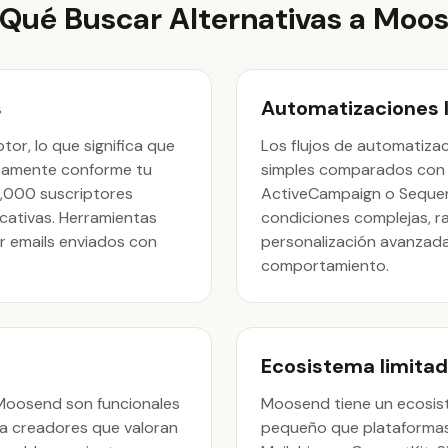
 Qué Buscar Alternativas a Moo
s
Automatizaciones 
or, lo que significa que
Los flujos de automatiz
icamente conforme tu
simples comparados con
,000 suscriptores
ActiveCampaign o Sequen
icativas. Herramientas
condiciones complejas, ra
 emails enviados con
personalización avanzad
comportamiento.
Ecosistema limita
e Moosend son funcionales
Moosend tiene un ecosis
ra creadores que valoran
pequeño que plataforma