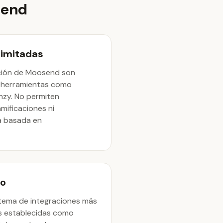
send
limitadas
ación de Moosend son
 herramientas como
zy. No permiten
mificaciones ni
a basada en
do
tema de integraciones más
s establecidas como