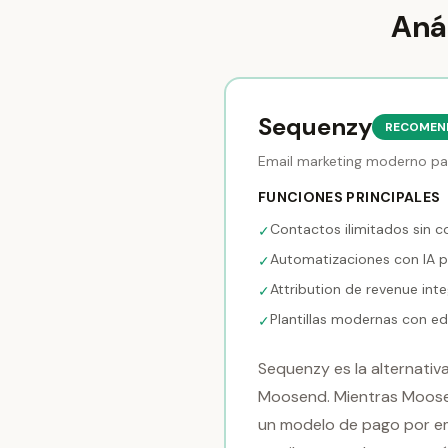
Aná
Sequenzy
RECOMEN
Email marketing moderno pa
FUNCIONES PRINCIPALES
Contactos ilimitados sin c
✓
Automatizaciones con IA pa
✓
Attribution de revenue int
✓
Plantillas modernas con e
✓
Sequenzy es la alternativ
Moosend. Mientras Moosen
un modelo de pago por ema