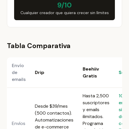
9/10
Cualquier creador que quiera crecer sin límites
Tabla Comparativa
Envío
Beehiiv
de
Drip
Seq
Gratis
emails
Hasta 2,500
10,0
suscriptores
emai
Desde $39/mes
y emails
sin l
(500 contactos).
ilimitados.
de
Automatizaciones
Envíos
Programa
cont
de e-commerce