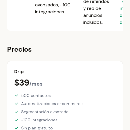
de referidos
Tod
avanzadas, ~100
y red de
incl
integraciones.
anuncios
desd
incluidos.
día 
Precios
Drip
$39
/mes
500 contactos
Automatizaciones e-commerce
Segmentación avanzada
~100 integraciones
Sin plan gratuito