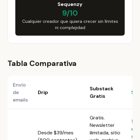
Sequenzy
9/10
Cualquier creador que quiera crecer sin límites
ni complejidad
Tabla Comparativa
Envío
Substack
de
Drip
Se
Gratis
emails
Gratis.
10,
Newsletter
ema
Desde $39/mes
ilimitada, sitio
sin 