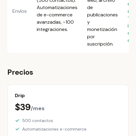
(500 contactos).
web, archivo
de
Automatizaciones
de
Envíos
con
de e-commerce
publicaciones
To
avanzadas, ~100
y
inc
integraciones.
monetización
des
por
día
suscripción.
Precios
Drip
$39
/mes
500 contactos
Automatizaciones e-commerce