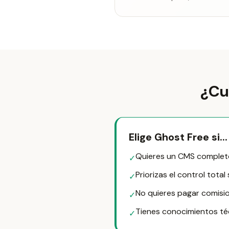
¿Cu
Elige Ghost Free si...
Quieres un CMS completo
✓
Priorizas el control tota
✓
No quieres pagar comisi
✓
Tienes conocimientos téc
✓