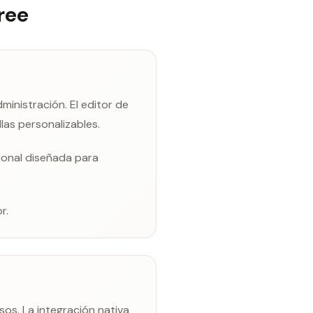
ree
inistración. El editor de
las personalizables.
ional diseñada para
r.
os. La integración nativa