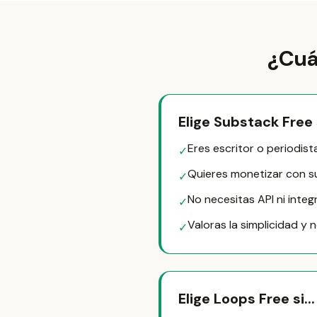
¿Cuá
Elige Substack Free s
Eres escritor o periodis
✓
Quieres monetizar con su
✓
No necesitas API ni inte
✓
Valoras la simplicidad y 
✓
Elige Loops Free si...