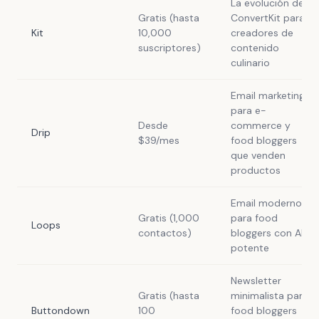
La evolución de
Gratis (hasta
ConvertKit para
Kit
10,000
creadores de
suscriptores)
contenido
culinario
Email marketing
para e-
Desde
commerce y
Drip
$39/mes
food bloggers
que venden
productos
Email moderno
Gratis (1,000
para food
Loops
contactos)
bloggers con API
potente
Newsletter
Gratis (hasta
minimalista para
Buttondown
100
food bloggers