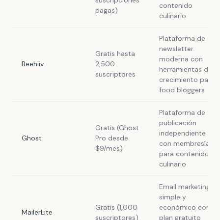
suscripciones
contenido
pagas)
culinario
Plataforma de
newsletter
Gratis hasta
moderna con
Beehiiv
2,500
herramientas de
suscriptores
crecimiento para
food bloggers
Plataforma de
publicación
Gratis (Ghost
independiente
Ghost
Pro desde
con membresías
$9/mes)
para contenido
culinario
Email marketing
simple y
Gratis (1,000
económico con
MailerLite
suscriptores)
plan gratuito