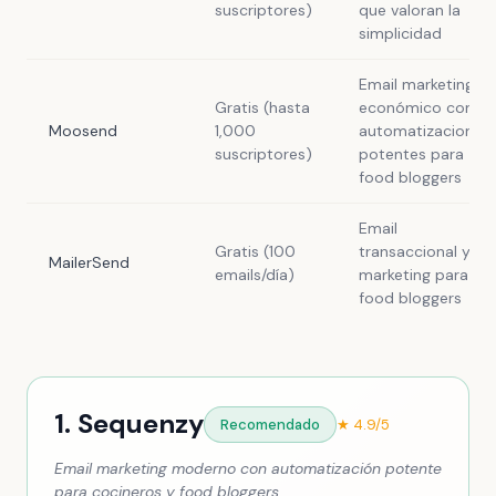
suscriptores)
que valoran la
simplicidad
Email marketing
Gratis (hasta
económico con
Moosend
1,000
automatizaciones
suscriptores)
potentes para
food bloggers
Email
Gratis (100
transaccional y
MailerSend
emails/día)
marketing para
food bloggers
1. Sequenzy
Recomendado
★ 4.9/5
Email marketing moderno con automatización potente
para cocineros y food bloggers