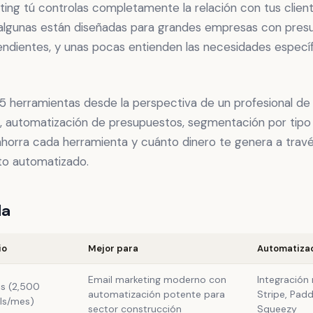
ting tú controlas completamente la relación con tus client
: algunas están diseñadas para grandes empresas con pres
ndientes, y unas pocas entienden las necesidades específ
15 herramientas desde la perspectiva de un profesional de
 automatización de presupuestos, segmentación por tipo d
ahorra cada herramienta y cuánto dinero te genera a trav
to automatizado.
da
io
Mejor para
Automatiza
Email marketing moderno con
Integración
is (2,500
automatización potente para
Stripe, Pad
ls/mes)
sector construcción
Squeezy