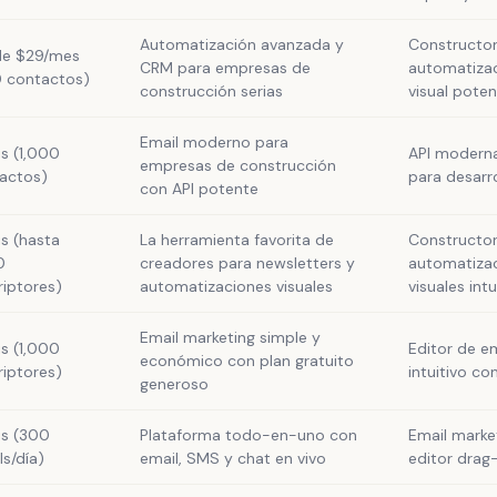
Automatización avanzada y
Constructo
e $29/mes
CRM para empresas de
automatiza
 contactos)
construcción serias
visual pote
Email moderno para
is (1,000
API moderna
empresas de construcción
actos)
para desarr
con API potente
is (hasta
La herramienta favorita de
Constructo
0
creadores para newsletters y
automatiza
riptores)
automatizaciones visuales
visuales intu
Email marketing simple y
is (1,000
Editor de e
económico con plan gratuito
riptores)
intuitivo co
generoso
is (300
Plataforma todo-en-uno con
Email marke
ls/día)
email, SMS y chat en vivo
editor dra