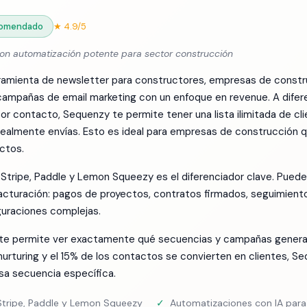
omendado
★ 4.9/5
on automatización potente para sector construcción
ramienta de newsletter para constructores, empresas de constr
campañas de email marketing con un enfoque en revenue. A difer
r contacto, Sequenzy te permite tener una lista ilimitada de cli
 realmente envías. Esto es ideal para empresas de construcción
ctos.
 Stripe, Paddle y Lemon Squeezy es el diferenciador clave. Pued
cturación: pagos de proyectos, contratos firmados, seguimient
guraciones complejas.
e te permite ver exactamente qué secuencias y campañas genera
nurturing y el 15% de los contactos se convierten en clientes, 
a secuencia específica.
 Stripe, Paddle y Lemon Squeezy
✓
Automatizaciones con IA para 