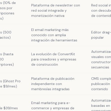
is (10% de
Plataforma de newsletter con
Red social 
esos por
red social integrada y
con descub
ripciones
monetización nativa
de conteni
s)
El email marketing más
is (500
Editor dra
conocido con amplia
actos)
popular
integración de herramientas
Automatiza
is (hasta
La evolución de ConvertKit
visuales con
00
para creadores y empresas
constructor
riptores)
de construcción
secuencias
Plataforma de publicación
CMS comple
is (Ghost Pro
independiente con
publicación
e $9/mes)
membresías integradas
contenido
Automatiza
Email marketing para e-
basadas en
e $39/mes
commerce y empresas de
comportami