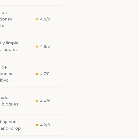
r de
ciones
★
4.5/5
nte
 y limpia
★
4.6/5
olladores
r de
ciones
★
4.7/5
itivo
mails
★
4.4/5
n bloques
ting con
★
4.2/5
g-and-drop