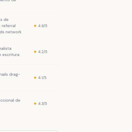
s de
 referral
★
4.6/5
ads network
alista
★
4.2/5
 escritura
mails drag-
★
4.1/5
accional de
★
4.3/5