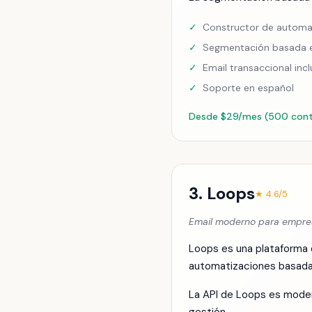
✓
Constructor de automat
✓
Segmentación basada 
✓
Email transaccional incl
✓
Soporte en español
Desde $29/mes (500 con
3. Loops
★ 4.6/5
Email moderno para empres
Loops es una plataforma 
automatizaciones basada
La API de Loops es moder