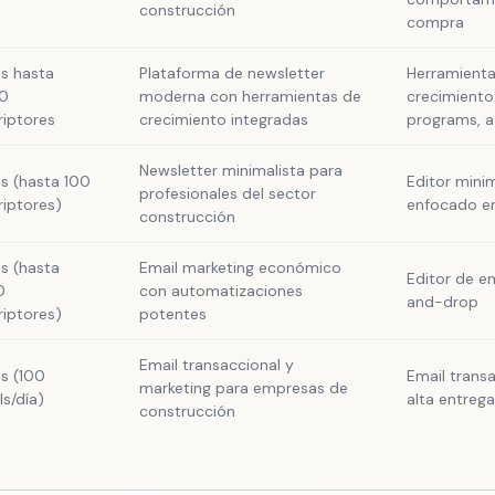
construcción
compra
is hasta
Plataforma de newsletter
Herramienta
0
moderna con herramientas de
crecimiento:
riptores
crecimiento integradas
programs, 
Newsletter minimalista para
is (hasta 100
Editor minim
profesionales del sector
riptores)
enfocado en
construcción
is (hasta
Email marketing económico
Editor de e
0
con automatizaciones
and-drop
riptores)
potentes
Email transaccional y
is (100
Email trans
marketing para empresas de
ls/día)
alta entrega
construcción