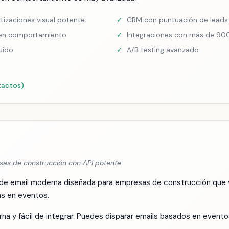
izaciones visual potente
✓
CRM con puntuación de leads
en comportamiento
✓
Integraciones con más de 900
uido
✓
A/B testing avanzado
tactos)
as de construcción con API potente
de email moderna diseñada para empresas de construcción que va
s en eventos.
na y fácil de integrar. Puedes disparar emails basados en event