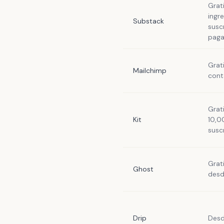
Grat
ingr
Substack
susc
paga
Grat
Mailchimp
cont
Grat
Kit
10,0
susc
Grat
Ghost
desd
Drip
Desd