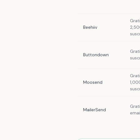
Grat
Beehiiv
2,50
susc
Grat
Buttondown
susc
Grat
Moosend
1,00
susc
Grat
MailerSend
emai