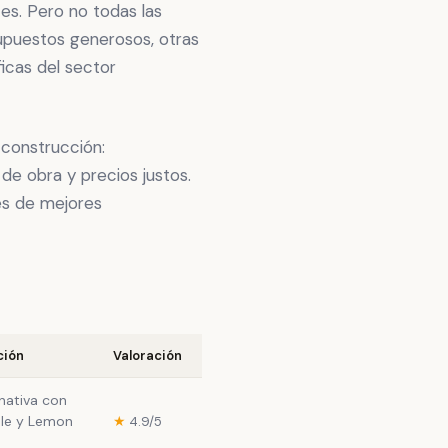
es. Pero no todas las
upuestos generosos, otras
icas del sector
 construcción:
e obra y precios justos.
és de mejores
ción
Valoración
 nativa con
dle y Lemon
★
4.9/5