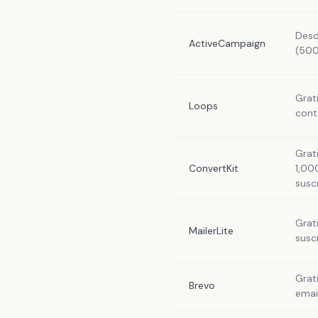
Desd
ActiveCampaign
(500
Grat
Loops
cont
Grat
ConvertKit
1,00
susc
Grat
MailerLite
susc
Grat
Brevo
emai