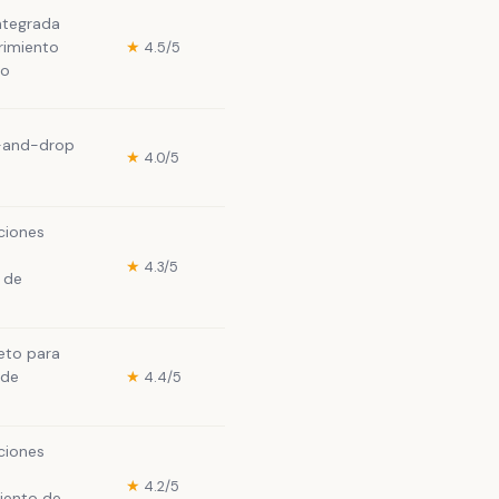
integrada
rimiento
★
4.5/5
do
g-and-drop
★
4.0/5
ciones
★
4.3/5
 de
to para
 de
★
4.4/5
ciones
★
4.2/5
ento de