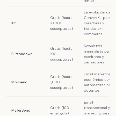
nativa
La evolución de
Gratis (hasta
ConvertKit para
Kit
10,000
creadores y
suscriptores)
tiendas e-
commerce
Newsletter
Gratis (hasta
minimalista para
Buttondown
100
escritores y
suscriptores)
pensadores
Email marketing
Gratis (hasta
económico con
Moosend
1,000
automatizaciones
suscriptores)
potentes
Email
Gratis (100
transaccional y
MailerSend
emails/día)
marketing para