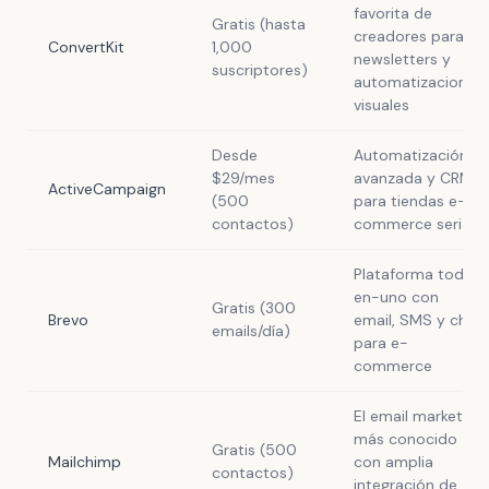
favorita de
Gratis (hasta
creadores para
ConvertKit
1,000
newsletters y
suscriptores)
automatizaciones
visuales
Desde
Automatización
$29/mes
avanzada y CRM
ActiveCampaign
(500
para tiendas e-
contactos)
commerce serias
Plataforma todo-
en-uno con
Gratis (300
Brevo
email, SMS y chat
emails/día)
para e-
commerce
El email marketing
más conocido
Gratis (500
Mailchimp
con amplia
contactos)
integración de