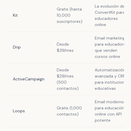
La evolución de
Gratis (hasta
ConvertKit para
Kit
10,000
educadores
suscriptores)
online
Email marketing
Desde
para educadores
Drip
$39/mes
que venden
cursos online
Desde
Automatización
$29/mes
avanzada y CRM
ActiveCampaign
(500
para instituciones
contactos)
educativas
Email moderno
Gratis (1,000
para educación
Loops
contactos)
online con API
potente