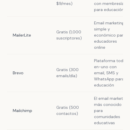
$9/mes)
con membresías
para educación
Email marketing
simple y
Gratis (1,000
MailerLite
económico para
suscriptores)
educadores
online
Plataforma todo-
en-uno con
Gratis (300
Brevo
email, SMS y
emails/día)
WhatsApp para
educación
El email marketing
más conocido
Gratis (500
Mailchimp
para
contactos)
comunidades
educativas