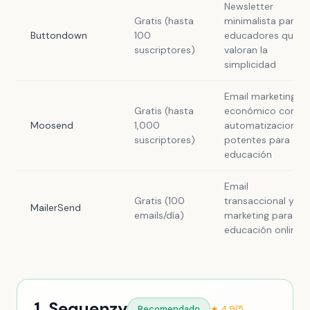
Newsletter
Gratis (hasta
minimalista para
Buttondown
100
educadores que
suscriptores)
valoran la
simplicidad
Email marketing
Gratis (hasta
económico con
Moosend
1,000
automatizaciones
suscriptores)
potentes para
educación
Email
Gratis (100
transaccional y
MailerSend
emails/día)
marketing para
educación online
1. Sequenzy
Recomendado
★ 4.9/5