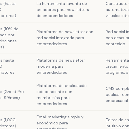
is (hasta
La herramienta favorita de
Constructor
0
creadores para newsletters
automatiza
riptores)
de emprendedores
visuales intu
is (10% de
Plataforma de newsletter con
Red social i
esos por
red social integrada para
con descubr
ripciones
emprendedores
contenido
s)
is hasta
Plataforma de newsletter
Herramienta
0
moderna para
crecimiento:
riptores
emprendedores
programs, a
Plataforma de publicación
CMS comple
is (Ghost Pro
independiente con
publicar co
e $9/mes)
membresías para
empresarial
emprendedores
Email marketing simple y
is (1,000
Editor de em
económico para
riptores)
intuitivo co