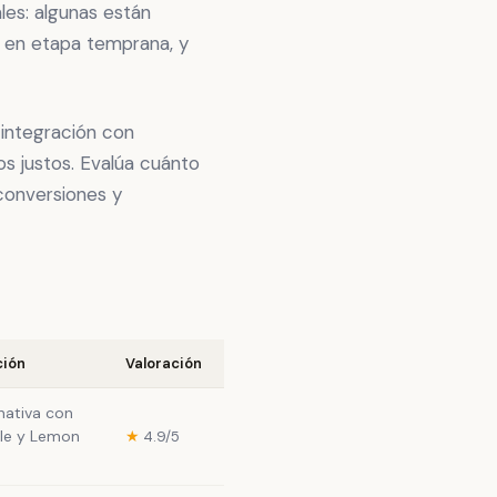
les: algunas están
 en etapa temprana, y
 integración con
s justos. Evalúa cuánto
conversiones y
ción
Valoración
nativa con
dle y Lemon
★
4.9/5