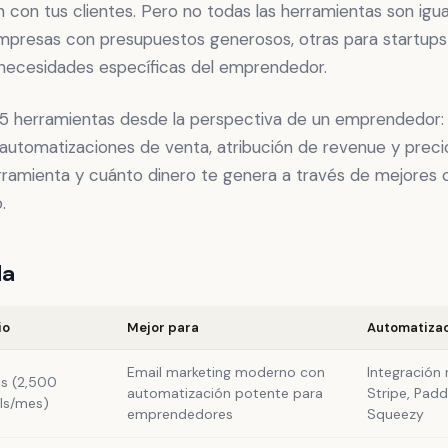
 con tus clientes. Pero no todas las herramientas son igua
mpresas con presupuestos generosos, otras para startups
 necesidades específicas del emprendedor.
15 herramientas desde la perspectiva de un emprendedor:
automatizaciones de venta, atribución de revenue y precio
rramienta y cuánto dinero te genera a través de mejores 
.
da
io
Mejor para
Automatiza
Email marketing moderno con
Integración 
is (2,500
automatización potente para
Stripe, Pad
ls/mes)
emprendedores
Squeezy