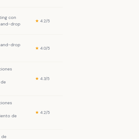
ting con
★
4.2/5
-and-drop
-and-drop
★
4.0/5
ciones
★
4.3/5
 de
ciones
★
4.2/5
ento de
 de