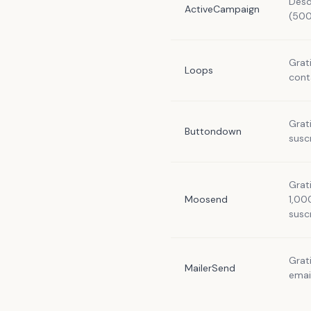
Desd
ActiveCampaign
(500
Grat
Loops
cont
Grat
Buttondown
susc
Grat
Moosend
1,00
susc
Grat
MailerSend
emai