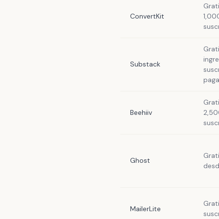
Grat
ConvertKit
1,00
susc
Grat
ingr
Substack
susc
paga
Grat
Beehiiv
2,50
susc
Grat
Ghost
desd
Grat
MailerLite
susc