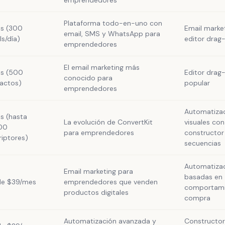
emprendedores
Plataforma todo-en-uno con
is (300
Email marke
email, SMS y WhatsApp para
ls/día)
editor drag
emprendedores
El email marketing más
is (500
Editor drag
conocido para
actos)
popular
emprendedores
Automatiza
is (hasta
La evolución de ConvertKit
visuales con
00
para emprendedores
constructor
riptores)
secuencias
Automatiza
Email marketing para
basadas en
e $39/mes
emprendedores que venden
comportami
productos digitales
compra
Automatización avanzada y
Constructor