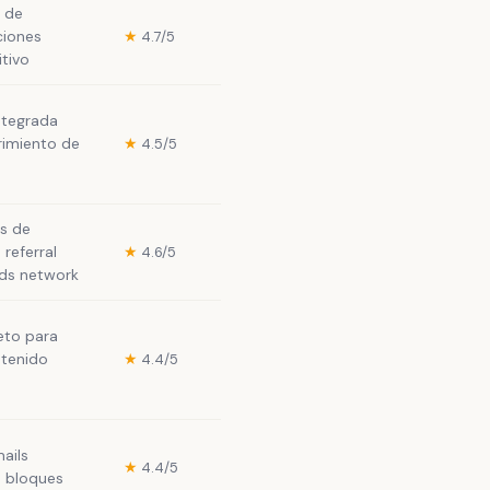
 de
ciones
★
4.7/5
itivo
ntegrada
imiento de
★
4.5/5
s de
 referral
★
4.6/5
ds network
to para
ntenido
★
4.4/5
ails
★
4.4/5
n bloques