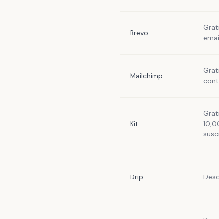
Grat
Brevo
emai
Grat
Mailchimp
cont
Grat
Kit
10,0
susc
Drip
Desd