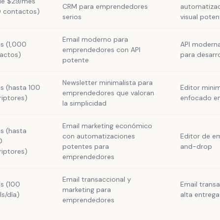
e $29/mes
CRM para emprendedores
automatiza
 contactos)
serios
visual poten
Email moderno para
is (1,000
API moderna
emprendedores con API
actos)
para desarr
potente
Newsletter minimalista para
is (hasta 100
Editor minim
emprendedores que valoran
riptores)
enfocado en
la simplicidad
Email marketing económico
is (hasta
con automatizaciones
Editor de e
0
potentes para
and-drop
riptores)
emprendedores
Email transaccional y
is (100
Email trans
marketing para
ls/día)
alta entrega
emprendedores