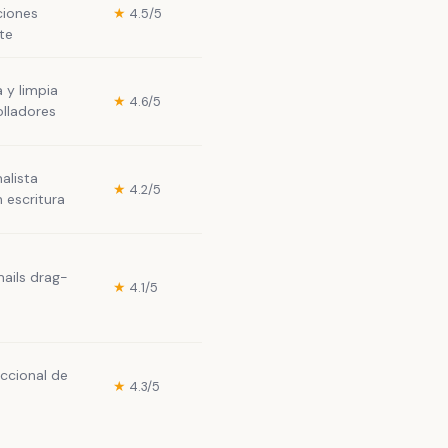
ciones
★
4.5/5
te
 y limpia
★
4.6/5
olladores
alista
★
4.2/5
 escritura
mails drag-
★
4.1/5
accional de
★
4.3/5