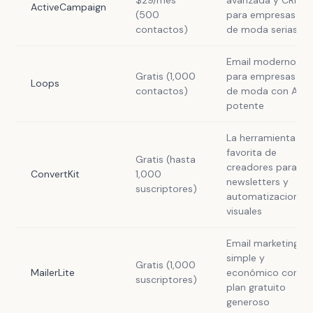
$29/mes
avanzada y CRM
ActiveCampaign
(500
para empresas
contactos)
de moda serias
Email moderno
Gratis (1,000
para empresas
Loops
contactos)
de moda con API
potente
La herramienta
favorita de
Gratis (hasta
creadores para
ConvertKit
1,000
newsletters y
suscriptores)
automatizaciones
visuales
Email marketing
simple y
Gratis (1,000
MailerLite
económico con
suscriptores)
plan gratuito
generoso