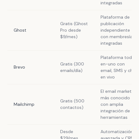
integradas
Plataforma de
Gratis (Ghost
publicación
Ghost
Pro desde
independiente
$9/mes)
con membresías
integradas
Plataforma todo-
Gratis (300
en-uno con
Brevo
emails/día)
email, SMS y chat
en vivo
El email marketing
más conocido
Gratis (500
Mailchimp
con amplia
contactos)
integración de
herramientas
Desde
Automatización
$29/mes
avanzada y CRM