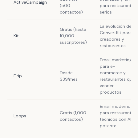
ActiveCampaign
(500
para restaurantes
contactos)
serios
La evolución de
Gratis (hasta
ConvertKit para
Kit
10,000
creadores y
suscriptores)
restaurantes
Email marketing
para e-
Desde
commerce y
Drip
$39/mes
restaurantes que
venden
productos
Email moderno
Gratis (1,000
para restaurantes
Loops
contactos)
técnicos con API
potente