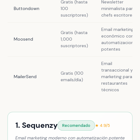
Gratis (hasta
Newsletter
Buttondown
100
minimalista para
suscriptores)
chefs escritores
Email marketing
Gratis (hasta
económico con
Moosend
1,000
automatizaciones
suscriptores)
potentes
Email
transaccional y
Gratis (100
MailerSend
marketing para
emails/día)
restaurantes
técnicos
1. Sequenzy
Recomendado
★ 4.9/5
Email marketing moderno con automatización potente