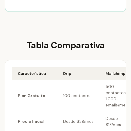
Tabla Comparativa
Característica
Drip
Mailchimp
500
contactos,
Plan Gratuito
100 contactos
1,000
emails/mes
Desde
Precio Inicial
Desde $39/mes
$13/mes