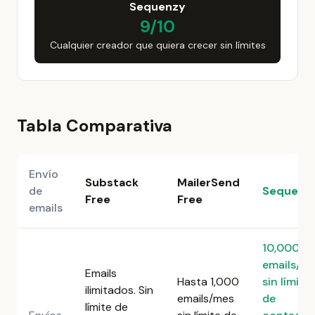
Sequenzy
9/10
Cualquier creador que quiera crecer sin límites
Tabla Comparativa
Envío
Substack
MailerSend
de
Sequenz
Free
Free
emails
10,000
emails/m
Emails
Hasta 1,000
sin límite
ilimitados. Sin
emails/mes
de
límite de