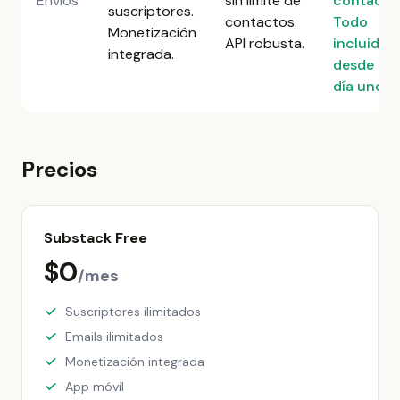
Envíos
sin límite de
contacto
suscriptores.
contactos.
Todo
Monetización
API robusta.
incluido
integrada.
desde el
día uno.
Precios
Substack Free
$0
/mes
Suscriptores ilimitados
Emails ilimitados
Monetización integrada
App móvil